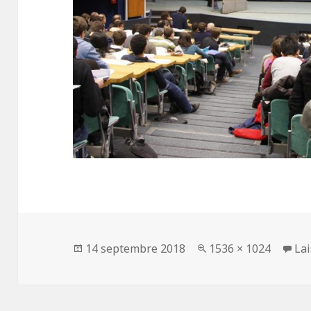
Publié
14 septembre 2018
Taille
1536 × 1024
La
le
réelle