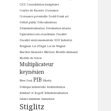
CICE
Consolidation budgétaire
Courbe de Kuznets
Croissance
Croissance potentielle
Dodd-Frank act
Déficit public
Délocalisations
Désindustrialisation
Dévaluation interne
Equivalence néo-ricardienne
Fiscalité
Fiscalité environnementale
IDH
Industrie
Krugman
Loi d'Engel
Loi de Wagner
Marchés financiers
Mirrlees
Modèle allemand
Modèle de Solow
Multiplicateur
keynésien
PIB
New Deal
Piketty
Politique industrielle
Redistribution
Reinhart et Rogoff
Réindustrialisation
Salaire minimum
Samuelson
Stiglitz