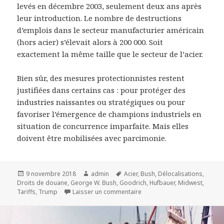
levés en décembre 2003, seulement deux ans après
leur introduction. Le nombre de destructions
d’emplois dans le secteur manufacturier américain
(hors acier) s’élevait alors à 200 000. Soit
exactement la même taille que le secteur de l’acier.
Bien sûr, des mesures protectionnistes restent
justifiées dans certains cas : pour protéger des
industries naissantes ou stratégiques ou pour
favoriser l’émergence de champions industriels en
situation de concurrence imparfaite. Mais elles
doivent être mobilisées avec parcimonie.
Publié
9 novembre 2018
Auteur
admin
Mots-
Acier
,
Bush
,
Délocalisations
,
Droits de douane
le
,
George W. Bush
,
Goodrich
clés
,
Hufbauer
,
Midwest
,
Tariffs
,
Trump
Laisser un commentaire
sur Faut-il taxer les importat