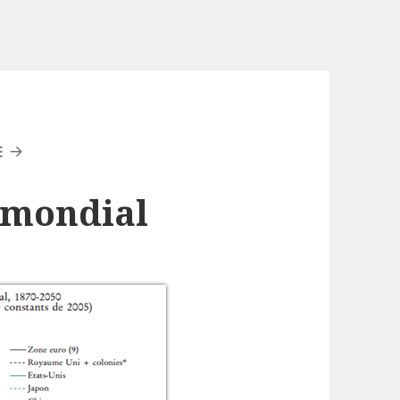
E
B mondial