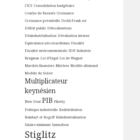
CICE
Consolidation budgétaire
Courbe de Kuznets
Croissance
Croissance potentielle
Dodd-Frank act
Déficit public
Délocalisations
Désindustrialisation
Dévaluation interne
Equivalence néo-ricardienne
Fiscalité
Fiscalité environnementale
IDH
Industrie
Krugman
Loi d'Engel
Loi de Wagner
Marchés financiers
Mirrlees
Modèle allemand
Modèle de Solow
Multiplicateur
keynésien
PIB
New Deal
Piketty
Politique industrielle
Redistribution
Reinhart et Rogoff
Réindustrialisation
Salaire minimum
Samuelson
Stiglitz