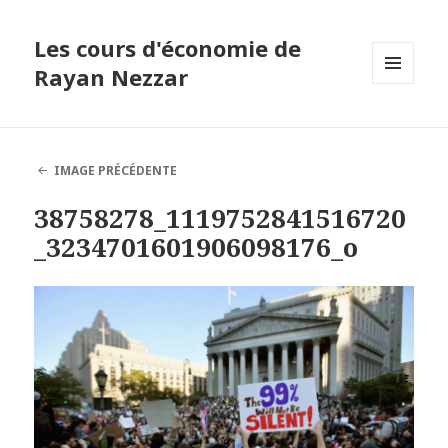
Les cours d'économie de
Rayan Nezzar
MENU
ET
WIDGETS
IMAGE PRÉCÉDENTE
38758278_1119752841516720
_3234701601906098176_o