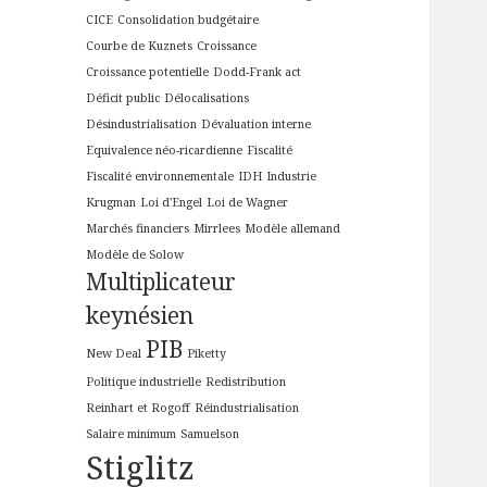
CICE
Consolidation budgétaire
Courbe de Kuznets
Croissance
Croissance potentielle
Dodd-Frank act
Déficit public
Délocalisations
Désindustrialisation
Dévaluation interne
Equivalence néo-ricardienne
Fiscalité
Fiscalité environnementale
IDH
Industrie
Krugman
Loi d'Engel
Loi de Wagner
Marchés financiers
Mirrlees
Modèle allemand
Modèle de Solow
Multiplicateur
keynésien
PIB
New Deal
Piketty
Politique industrielle
Redistribution
Reinhart et Rogoff
Réindustrialisation
Salaire minimum
Samuelson
Stiglitz