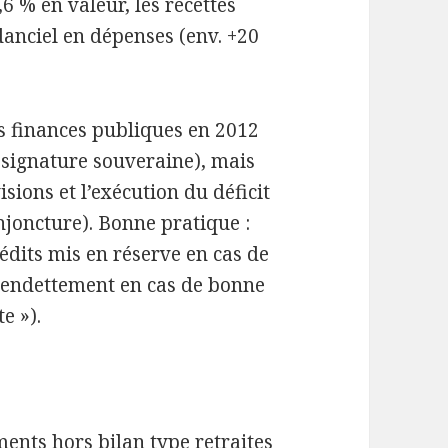
6 % en valeur, les recettes
ndanciel en dépenses (env. +20
es finances publiques en 2012
a signature souveraine), mais
sions et l’exécution du déficit
onjoncture). Bonne pratique :
dits mis en réserve en cas de
ésendettement en cas de bonne
e »).
ents hors bilan type retraites