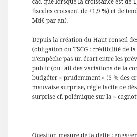
càd que lorsque la croissance est de 1,
fiscales croissent de +1,9 %) et de te
Md€ par an).
Depuis la création du Haut conseil d
(obligation du TSCG : crédibilité de l
n’empêche pas un écart entre les prévi
public (du fait des variations de la c
budgéter « prudemment » (3 % des cré
mauvaise surprise, règle tacite de d
surprise cf. polémique sur la « cagnott
Question mesure de la dette : engagem