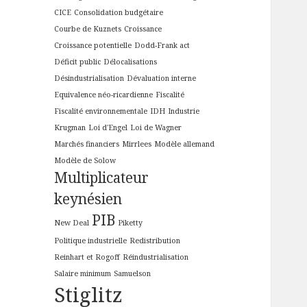
CICE
Consolidation budgétaire
Courbe de Kuznets
Croissance
Croissance potentielle
Dodd-Frank act
Déficit public
Délocalisations
Désindustrialisation
Dévaluation interne
Equivalence néo-ricardienne
Fiscalité
Fiscalité environnementale
IDH
Industrie
Krugman
Loi d'Engel
Loi de Wagner
Marchés financiers
Mirrlees
Modèle allemand
Modèle de Solow
Multiplicateur
keynésien
PIB
New Deal
Piketty
Politique industrielle
Redistribution
Reinhart et Rogoff
Réindustrialisation
Salaire minimum
Samuelson
Stiglitz