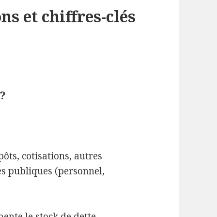
ns et chiffres-clés
 ?
ôts, cotisations, autres
es publiques (personnel,
mente le stock de dette.