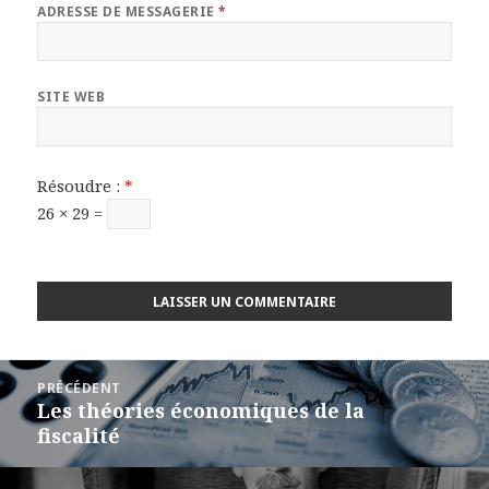
ADRESSE DE MESSAGERIE
*
SITE WEB
Résoudre :
*
26 × 29 =
Navigation
PRÉCÉDENT
de
Les théories économiques de la
Article
l’article
fiscalité
précédent :