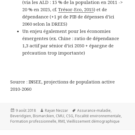
(via les ALD : 15 % de la population en 2011 ->
20 % en 2025, cf.
Trésor-Eco, 2015
) et de
dépendance (+1 pt de PIB de dépenses d’ici
2060 selon la DREES)
Un enjeu également pour les économies
émergentes (ex. Chine : ratio de dépendance
1,3 actif par sénior d’ici 2050 + épargne de
précaution trop importante)
Source : INSEE, projections de population active
2010-2060
Publié
9 août 2018
Auteur
Rayan Nezzar
Mots-
Assurance-maladie
,
Beveridgien
le
,
Bismarckien
,
CMU
,
CSG
,
Fiscalité environnementale
clés
,
Formation professionnelle
,
RMI
,
Vieillissement démographique