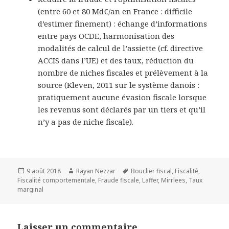
(entre 60 et 80 Md€/an en France : difficile
d’estimer finement) : échange d’informations
entre pays OCDE, harmonisation des
modalités de calcul de l’assiette (cf. directive
ACCIS dans l’UE) et des taux, réduction du
nombre de niches fiscales et prélèvement à la
source (
Kleven, 2011
sur le système danois :
pratiquement aucune évasion fiscale lorsque
les revenus sont déclarés par un tiers et qu’il
n’y a pas de niche fiscale).
Publié
9 août 2018
Auteur
Rayan Nezzar
Mots-
Bouclier fiscal
,
Fiscalité
,
Fiscalité comportementale
le
,
Fraude fiscale
clés
,
Laffer
,
Mirrlees
,
Taux
marginal
Laisser un commentaire