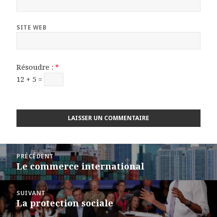
SITE WEB
Résoudre :
*
12 + 5 =
Navigation
PRÉCÉDENT
de
Le commerce international
Article
l’article
précédent :
SUIVANT
La protection sociale
Article
suivant :